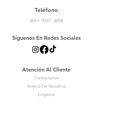
Teléfono
504+
9937- 3898
Síguenos En Redes Sociales
Atención Al Cliente
Contáctanos
Acerca De Nosotros
Empleos
Políticas
Política De Cambio
Política De Envío