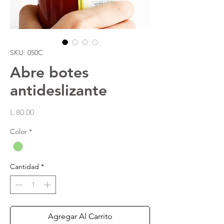
SKU: 050C
Abre botes
antideslizante
Precio
L 80.00
Color
*
Cantidad
*
Agregar Al Carrito