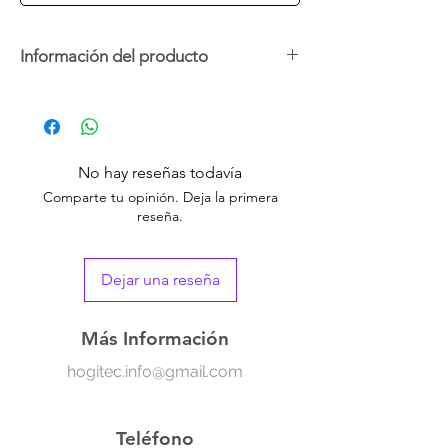
Información del producto
El abre botes de silicona antideslizante está
diseñado para ofrecer una sujeción segura y
cómoda al abrir botes de manera rápida y
sin esfuerzo.
No hay reseñas todavía
Comparte tu opinión. Deja la primera
reseña.
Dejar una reseña
Más Información
hogitec.info@gmail.com
Teléfono