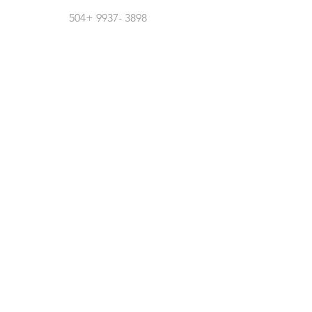
504+
9937- 3898
Síguenos En Redes Sociales
Atención Al Cliente
Contáctanos
Acerca De Nosotros
Empleos
Políticas
Política De Cambio
Política De Envío
Formas De Pago