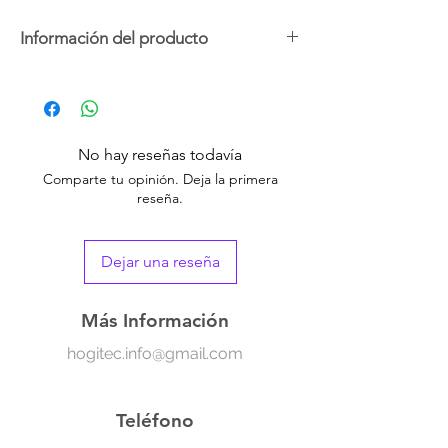
Información del producto
Las almohadillas absorben el exceso de
sudor y el olor de las axilas, para que tu
ropa esté limpia y seca durante el día. La
almohadilla protege todo tipo de tejidos,
No hay reseñas todavía
desde algodón hasta seda.
Comparte tu opinión. Deja la primera
reseña.
Modo de uso: Simplemente sacar una pieza
del paquete, aplanar la tela en el área de la
axila, retirar las pegatinas, alinear las líneas
Dejar una reseña
divididas de la almohadilla con la sisa de la
manga (o axila) y pegar la almohadilla en
dicha zona de la tela. Se recomienda usar
Más Información
de 6 a 8 horas, luego cambiarlas.
hogitec.info@gmail.com
-Discreta
-Absorbente
-Desechable
Teléfono
-Transpirable