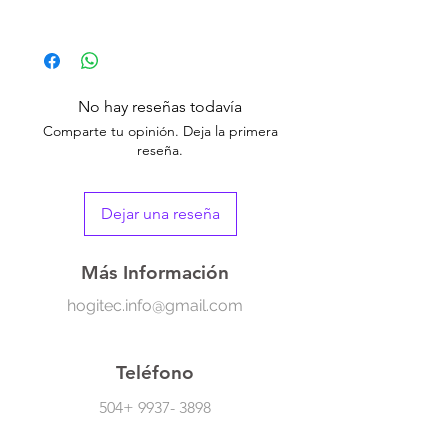
Esta billetera para pasaporte ultra delgada
es perfecta para viajes. Diseñada con
múltiples ranuras, ofrece una gran
capacidad para almacenar tu pasaporte,
No hay reseñas todavía
tarjetas de crédito, identificaciones y otros
Comparte tu opinión. Deja la primera
documentos esenciales.
reseña.
Dejar una reseña
Más Información
hogitec.info@gmail.com
Teléfono
504+
9937- 3898