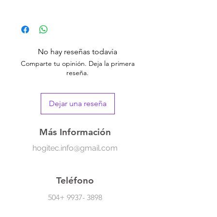
Bolsa de lavado para zapatos reutilizable,
resistente y portátil, diseñada para proteger
tus zapatillas en la lavadora. Su cierre de
cremallera mantiene los zapatos seguros
No hay reseñas todavía
durante el lavado, mientras que su material
Comparte tu opinión. Deja la primera
resistente evita desgastes y desgarros.
reseña.
Incluye gancho para colgarla fácilmente,
ideal para zapatillas de correr y todo tipo de
Dejar una reseña
calzado.
Medida: 39cmx19cm
Más Información
hogitec.info@gmail.com
Teléfono
504+
9937- 3898