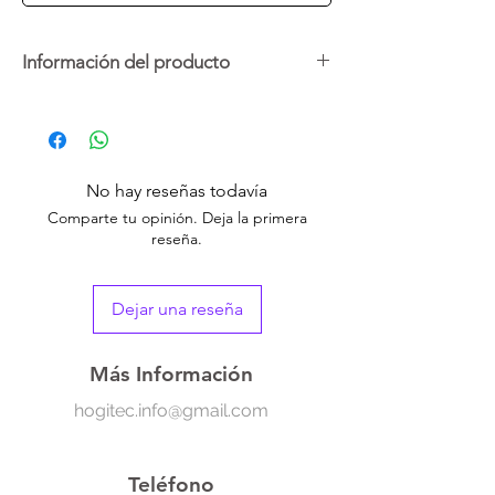
Información del producto
Compacto y potente, este cargador USB-C
de hasta 67W con tecnología PD 3.0 y PPS
garantiza una carga rápida, segura y
eficiente para todos tus dispositivos. Ideal
No hay reseñas todavía
para MacBook, iPhone 15, iPad, Samsung
Comparte tu opinión. Deja la primera
Galaxy S23/S22 y más.
reseña.
Su diseño ligero lo hace perfecto para usar
en casa, la oficina o llevarlo de viaje. No se
Dejar una reseña
sobrecalienta y mantiene un rendimiento
constante. No incluye cable de datos.
Más Información
hogitec.info@gmail.com
Teléfono