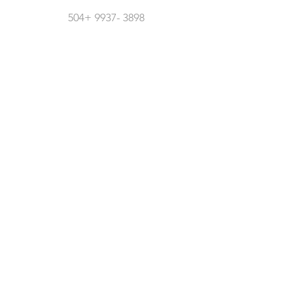
504+
9937- 3898
Síguenos En Redes Sociales
Atención Al Cliente
Contáctanos
Acerca De Nosotros
Empleos
Políticas
Política De Cambio
Política De Envío
Formas De Pago