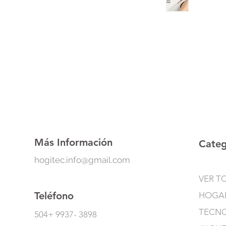
Más Información
Categ
hogitec.info@gmail.com
VER T
Teléfono
HOGA
TECN
504+ 9937- 3898