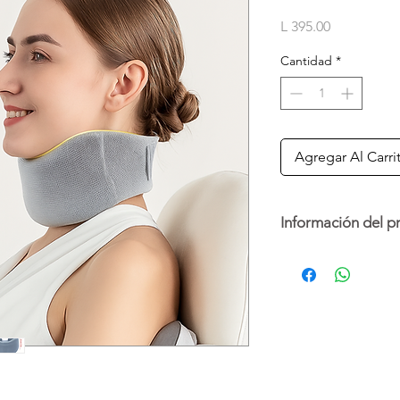
Precio
L 395.00
Cantidad
*
Agregar Al Carri
Información del p
Brinda soporte ergo
collarín de tracción c
aliviar tensión y man
y hombros. Fácil de a
recuperación.