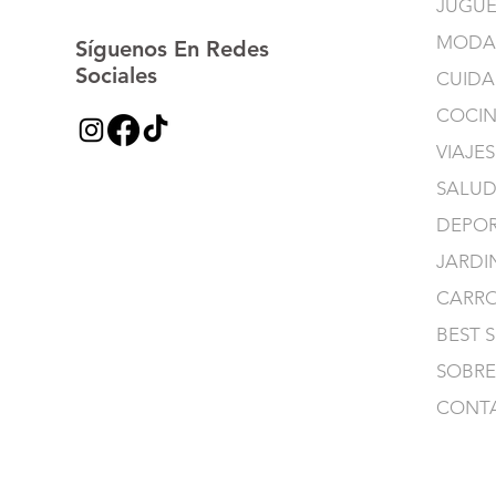
JUGUE
MODA
Síguenos En Redes
Sociales
CUIDA
COCI
VIAJES
SALUD
DEPOR
JARDI
CARR
BEST 
SOBRE
CONT