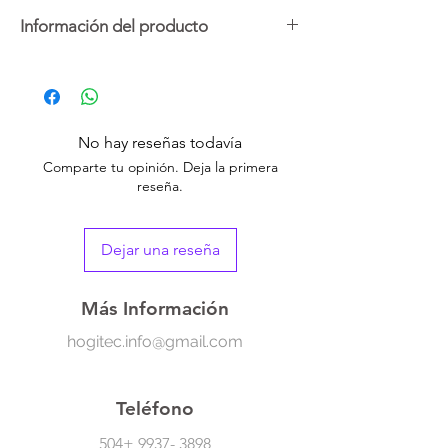
Información del producto
Este encendedor eléctrico con luz LEDes el
compañero perfecto, ofreciendo una
iluminación potente y práctica, así como la
conveniencia de tener un encendedor
No hay reseñas todavía
siempre a mano.
Comparte tu opinión. Deja la primera
reseña.
Este práctico dispositivo ofrece hasta 800
lúmenes de brillo y su diseño incluye un clip
trasero multifuncional que te permite
Dejar una reseña
llevarlo cómodamente en una mochila.
Además, su batería recargable y carga
rápida por USB garantizan un uso seguro y
Más Información
conveniente.
hogitec.info@gmail.com
-Peso:
60g
-Modelo:
TIP-0009
-Marca:
Smiling Shark
Teléfono
-Lúmenes:
800 lúmenes
-Dimensiones:
48.9mm * 75.6mm
504+
9937- 3898