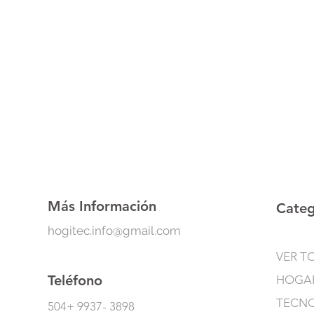
Más Información
Categ
hogitec.info@gmail.com
VER T
Teléfono
HOGA
TECN
504+ 9937- 3898