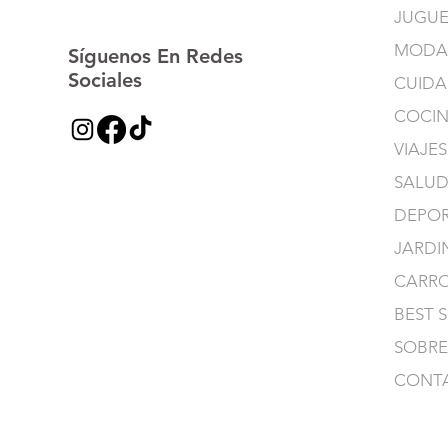
JUGUE
MODA
Síguenos En Redes
Sociales
CUIDA
COCI
VIAJES
SALUD
DEPOR
JARDI
CARR
BEST 
SOBRE
CONT