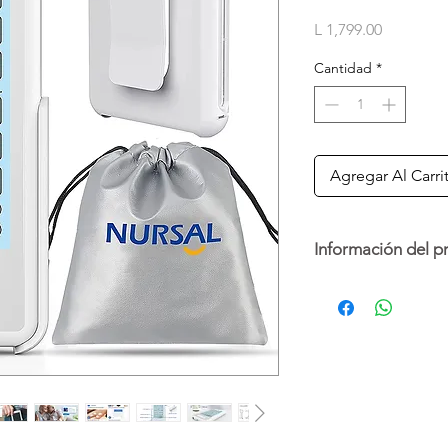
Precio
L 1,799.00
Cantidad
*
Agregar Al Carri
Información del p
El estimulador muscu
electrónicos a los mú
impulsos son generado
través de electrodos 
músculos objetivo. Lo
proveniente del siste
desencadenar la cont