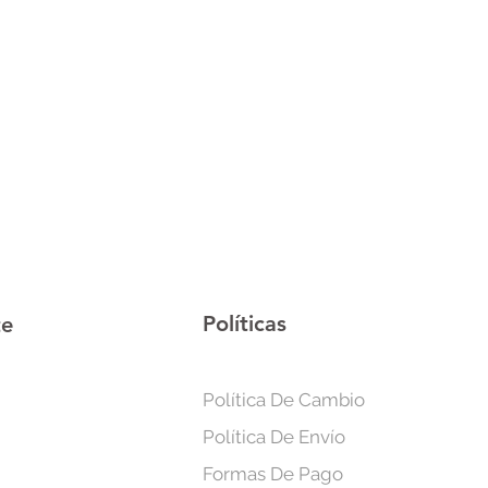
átil, compacto y fácil de operar,
trolado por un microprocesador.
liviar molestias y dolores menores
cuerpo como: el cuello, los
a cadera, las articulaciones, las
ispositivo es especialmente útil
los rígidos del cuello y los músculos
cicio excesivo.
e puede establecer modos e
s para el canal A y el canal B, por
onalizar cada canal de forma
lo 2 personas simultáneamente. La
e la unidad TENS registra de
Políticas
te
odo que se utilizó la última vez.
e
dos
Política De Cambio
a
Política De Envío
idad
el
Formas De Pago
de batería, carga con Micro-USB