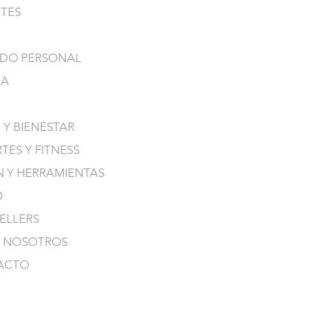
TES
-Conveniente clip pa
almacenamiento
-Temporizador prede
DO PERSONAL
ajustable
Incluye: 1 unidad TE
NA
10 almohadillas de g
almohadillas de gel p
trasero, cable USB, c
 Y BIENESTAR
manual de usuario y b
Medida: 13cm de alto
TES Y FITNESS
N Y HERRAMIENTAS
O
SELLERS
 NOSOTROS
ACTO