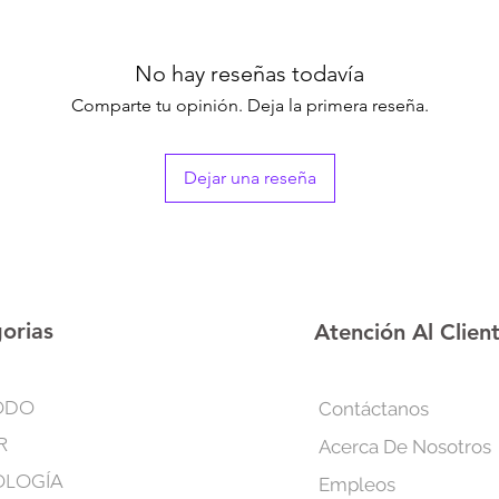
El dispositivo es port
además de estar con
Puede ser útil para a
No hay reseñas todavía
en varias partes del 
hombros, la cintura, l
Comparte tu opinión. Deja la primera reseña.
manos y los pies. El d
para aliviar los múscu
adoloridos por el ejer
Dejar una reseña
Con el dispositivo s
intensidades separado
lo que se puede pers
independiente y usar
función de memoria d
orias
Atención Al Clien
forma inteligente el m
-Pantalla táctil grand
-2 salidas con 24 mo
ODO
Contáctanos
-Función de memori
R
Acerca De Nosotros
-20 niveles de intens
-16 almohadillas de g
OLOGÍA
Empleos
-Indicador de nivel 