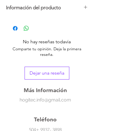
Información del producto
Filtros para purificador Afloia (2 pack)
No hay reseñas todavía
Comparte tu opinión. Deja la primera
reseña.
Dejar una reseña
Más Información
hogitec.info@gmail.com
Teléfono
504+
9937- 3898