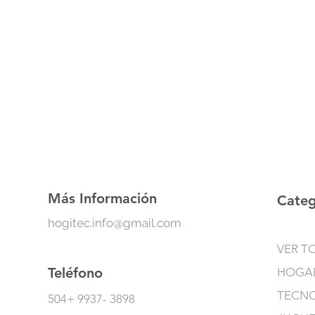
Más Información
Categ
hogitec.info@gmail.com
VER T
Teléfono
HOGA
TECN
504+ 9937- 3898