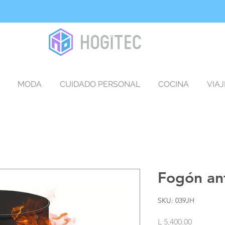
MODA
CUIDADO PERSONAL
COCINA
VIAJ
Fogón an
SKU: 039JH
Precio
L 5,400.00