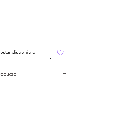
l estar disponible
roducto
a sin humo con el firepit
gadas. Fabricado en acero
a resistencia, ofrece una
 que reduce el humo y maximiza el
vible para cenizas y bolso de
 llevarlo a campings, terrazas o