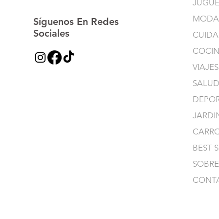
JUGUE
MODA
Síguenos En Redes
Sociales
CUIDA
COCI
VIAJES
SALUD
DEPOR
JARDI
CARR
BEST 
SOBRE
CONT