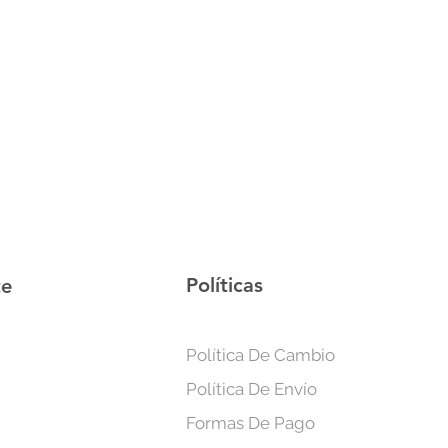
re. Diseño duradero, elegante y
s aman el fuego sin las molestias
Políticas
te
Política De Cambio
Política De Envío
Formas De Pago