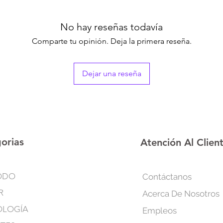
reuniones al aire lib
funcional para quiene
del humo.
No hay reseñas todavía
Comparte tu opinión. Deja la primera reseña.
Dejar una reseña
orias
Atención Al Clien
ODO
Contáctanos
R
Acerca De Nosotros
OLOGÍA
Empleos