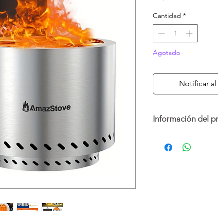
Cantidad
*
Agotado
Notificar a
Información del p
Disfruta de una fogat
AmazStove de 20 pul
inoxidable 304 de alt
combustión eficiente
calor.
Incluye bandeja remo
transporte, ideal para