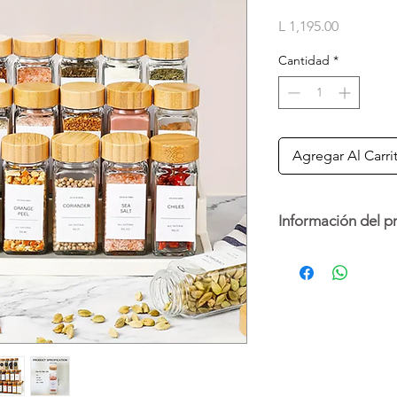
Precio
L 1,195.00
Cantidad
*
Agregar Al Carri
Información del p
Mantén tu cocina org
frescas con este set 
de 4oz de capacidad
Equipados con tapas 
para vertido fino y o
permitiendo un uso p
condimento.