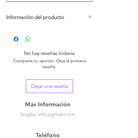
Información del producto
Estos ganchos son ideales para colgar
diferentes objetos y/o utensilios de cocina o
baño. Se puede pegar verticalmente
debajo del estante de cocina o en la pared
No hay reseñas todavía
haciendo que el almacenamiento sea más
Comparte tu opinión. Deja la primera
cómodo y mantiene todo al alcance de las
reseña.
manos. Fácil de instalar y no daña tus
paredes, solo necesitas unos segundos para
fijar a una superficie lisa y limpia.
Dejar una reseña
-Autoadhesivo
-Práctico y funcional
Más Información
-Rotación de 360 grados
hogitec.info@gmail.com
Teléfono