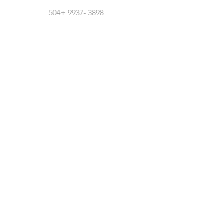
504+
9937- 3898
Síguenos En Redes Sociales
Atención Al Cliente
Contáctanos
Acerca De Nosotros
Empleos
Políticas
Política De Cambio
Política De Envío
Formas De Pago