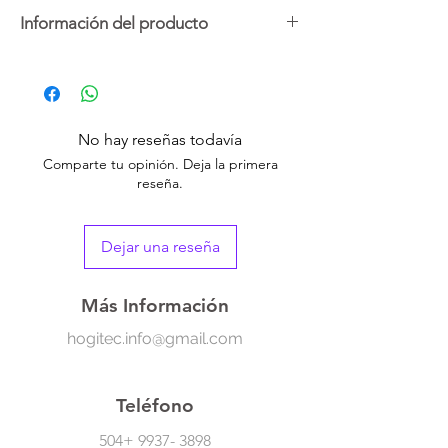
Información del producto
Pack de 4 inhaladores nasales con aroma a
menta, hierbabuena, lavanda y tropical,
diseñados para una ventilación dual que
brinda una sensación de frescura y alivio
No hay reseñas todavía
inmediato
.
Comparte tu opinión. Deja la primera
reseña.
Dejar una reseña
Más Información
hogitec.info@gmail.com
Teléfono
504+
9937- 3898