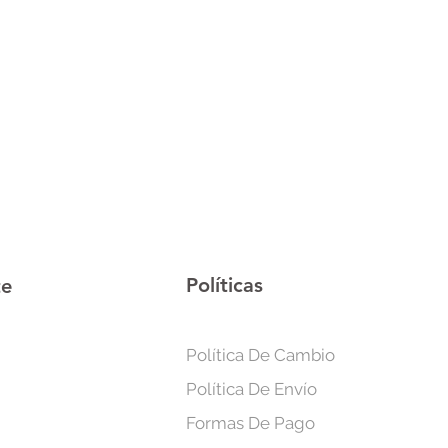
r un crecimiento capilar fuerte. Ya
inado suave y natural o controlar
sta cera es la solución perfecta para
rfectamente estilizado y sin
orciona fijación y control sin dejar
utre y suaviza el cabello, dejándolo
árbol de té: Calma el cuero
mantenerlo saludable
Políticas
te
 crecimiento capilar fuerte y
Política De Cambio
16gr
Política De Envío
Formas De Pago