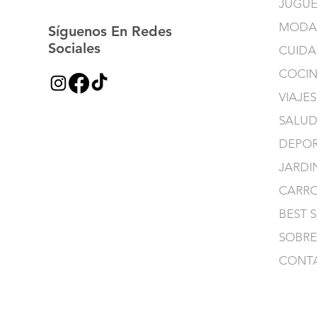
JUGUE
MODA
Síguenos En Redes
Sociales
CUIDA
COCI
VIAJES
SALUD
DEPOR
JARDI
CARR
BEST 
SOBRE
CONT