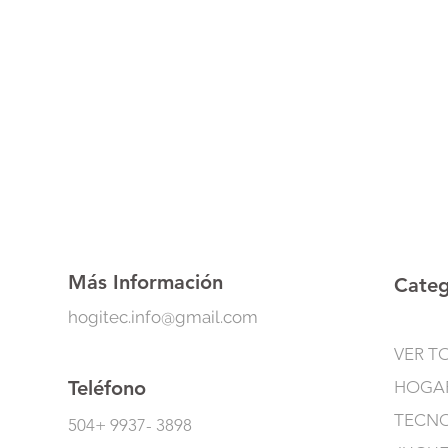
Más Información
Categ
hogitec.info@gmail.com
VER T
Teléfono
HOGA
TECN
504+ 9937- 3898