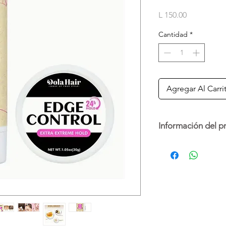
Precio
L 150.00
Cantidad
*
Agregar Al Carri
Información del p
Obtén un peinado sua
para una fijación dur
garantiza un aspecto
Enriquecida con una
candelilla cera, acei
de karité. Además, el
la biotina ayudan a 