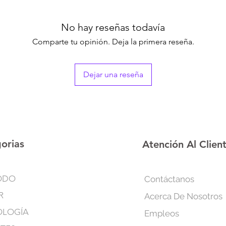
saludable y a promove
sea que desees un pe
los bordes rizados, e
No hay reseñas todavía
obtener un cabello pe
Comparte tu opinión. Deja la primera reseña.
complicaciones.
Dejar una reseña
Ingredientes:
-Candelilla cera: Prop
residuos grasos
-Manteca de karité: n
manejable y brillante
-Extracto de hoja de 
cabelludo y ayuda a 
orias
Atención Al Clien
-Biotina: Promueve el
saludable
ODO
Contáctanos
-Contenido: 0.56 oz/
R
Acerca De Nosotros
OLOGÍA
Empleos