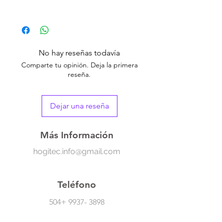
Este set de 3 libros decorativos de moda
agrega un toque contemporáneo y
elegante a cualquier espacio. Perfecto para
salas, mesas de café, estanterías o
No hay reseñas todavía
escritorios, estos libros falsos son fáciles de
Comparte tu opinión. Deja la primera
ensamblar y brindan una estética moderna.
reseña.
Ideal para darle un estilo sofisticado a tu
hogar u oficina.
Dejar una reseña
Más Información
hogitec.info@gmail.com
Teléfono
504+
9937- 3898