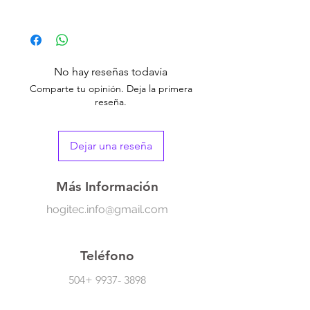
Una herramienta perfecta para la limpieza
profunda y la exfoliación suave, diseñada
especialmente para ayudar a eliminar las
impurezas de la piel. Tenerlo en tu rutina de
No hay reseñas todavía
belleza te ayudará a mantener una piel
Comparte tu opinión. Deja la primera
limpia y radiante.
reseña.
-Diseño portátil
-Fácil de limpiar
Dejar una reseña
-Recargable por USB
Más Información
hogitec.info@gmail.com
Teléfono
504+
9937- 3898