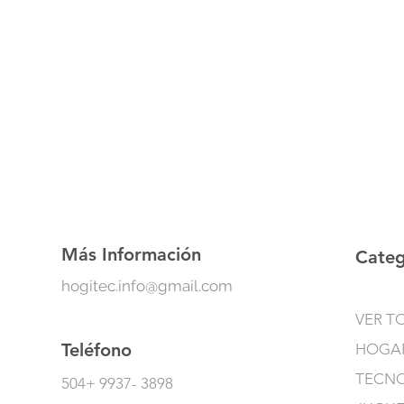
Más Información
Categ
hogitec.info@gmail.com
VER T
Teléfono
HOGA
TECN
504+ 9937- 3898