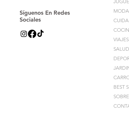
JUGUE
MODA
Síguenos En Redes
Sociales
CUIDA
COCI
VIAJES
SALUD
DEPOR
JARDI
CARR
BEST 
SOBRE
CONT