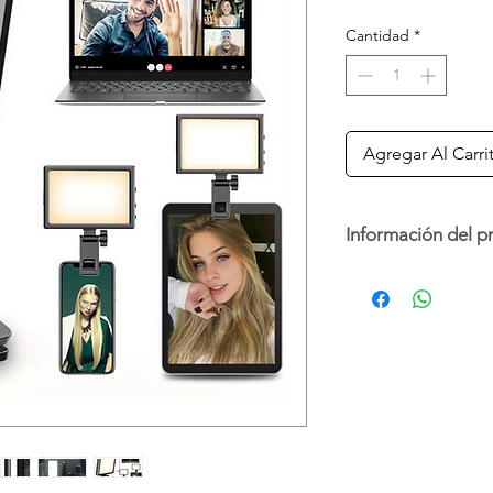
Cantidad
*
Agregar Al Carri
Información del p
Ilumina tus selfies, 
esta luz LED recargab
rotación 160, 3 tonos
brillo. Compatible co
Medida: 3.5x2 pulga