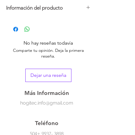
Información del producto
Luce una piel más firme, hidratada y
luminosa con la mascarilla de colágeno rosa
de Medicube. Su fórmula coreana con ADN
No hay reseñas todavía
de salmón, niacinamide,
péptidos múltiples
Comparte tu opinión. Deja la primera
y textura jelly refrescante
se absorbe
reseña.
fácilmente y
deja un efecto glow “glass
skin”. Apta para todo tipo de piel, sin
alcohol ni formaldehído.
Dejar una reseña
Ideal para pieles deshidratadas, con
pérdida de firmeza o con líneas finas.
Más Información
hogitec.info@gmail.com
Teléfono
504+
9937- 3898