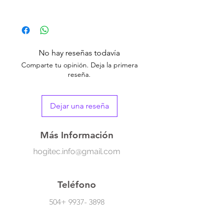
Diseño solido e impermeable para localizar
fácilmente lo que necesitas con
compartimentos organizados.
No hay reseñas todavía
Comparte tu opinión. Deja la primera
reseña.
Dejar una reseña
Más Información
hogitec.info@gmail.com
Teléfono
504+
9937- 3898