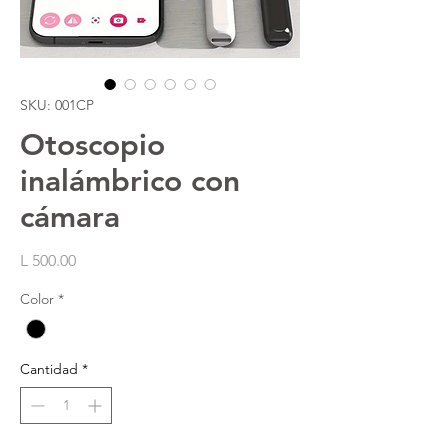
SKU: 001CP
Otoscopio
inalámbrico con
cámara
Precio
L 500.00
Color
*
Cantidad
*