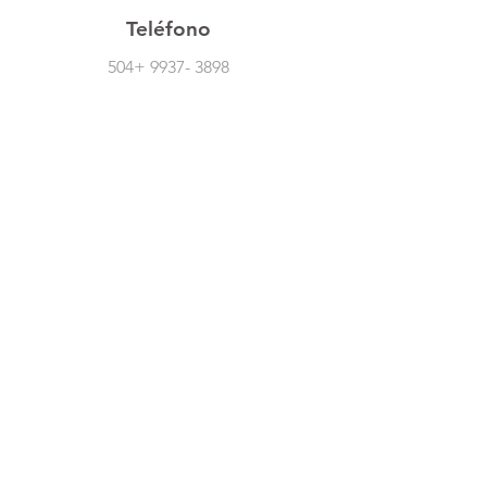
-Giroscopio direccional de tres ejes
Teléfono
-Compatible con sistemas iOS y Android
504+
9937- 3898
Síguenos En Redes Sociales
Atención Al Cliente
Contáctanos
Acerca De Nosotros
Empleos
Políticas
Política De Cambio
Política De Envío
Formas De Pago