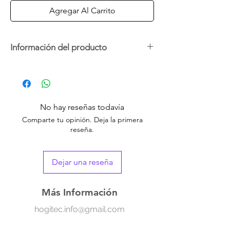
Agregar Al Carrito
Información del producto
El otoscopio permite ver claramente el canal
auditivo para poder eliminar la cera
del oído de forma cómoda y segura. La
instalación de cada punta de silicona es
No hay reseñas todavía
firme y apretada, por lo que no hay
Comparte tu opinión. Deja la primera
necesidad de preocuparse por el peligro
reseña.
de que las puntas de silicona se caigan
repentinamente durante el uso. La cámara
se mantendrá a una temperatura constante
Dejar una reseña
cerca del oído.
Más Información
-6 luces LED
-Puerto USB
hogitec.info@gmail.com
-5 puntas de silicona
-Cámara 360° y HD de 1296 P