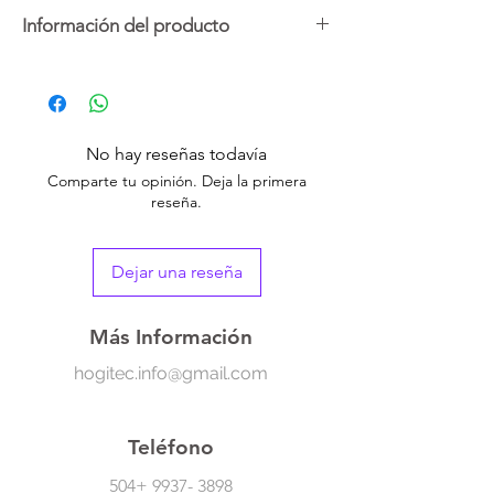
Información del producto
Este set de 144 parches hidrocoloides son
impermeables e invisibles siendo ideal para
tratar granos, acné y espinillas en todo tipo
de pieles. Infundidos con aceite de árbol de
No hay reseñas todavía
té y ácido salicílico.
Comparte tu opinión. Deja la primera
reseña.
Usar preferiblemente durante 6 a 8 horas
por la noche para que los ingredientes del
parche maduren o saquen a la superficie las
Dejar una reseña
impurezas sin necesidad de infectar,
aruñarse o maltratar la piel.
Más Información
hogitec.info@gmail.com
Teléfono
504+
9937- 3898