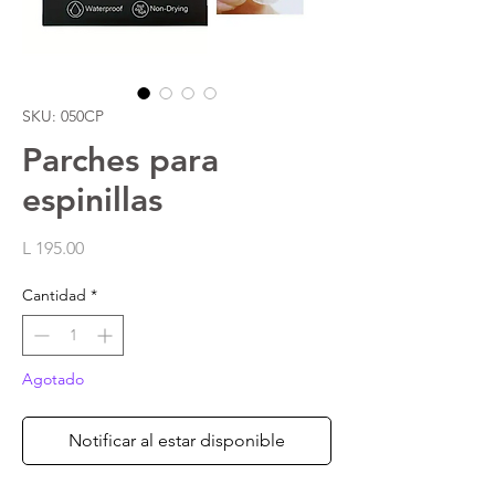
SKU: 050CP
Parches para
espinillas
Precio
L 195.00
Cantidad
*
Agotado
Notificar al estar disponible