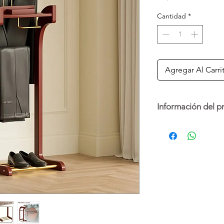
Cantidad
*
Agregar Al Carri
Información del p
Diseñado con un estil
perchero valet de pi
calidad, mantiene tu 
Cuenta con una perc
barra para pantalone
o accesorios, y una b
ideal para colocar lla
rayones.
Además, incorpora un