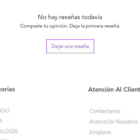
zapatos. Una pieza pe
o el vestidor.
No hay reseñas todavía
Comparte tu opinión. Deja la primera reseña.
Dejar una reseña
orias
Atención Al Clien
ODO
Contáctanos
R
Acerca De Nosotros
OLOGÍA
Empleos