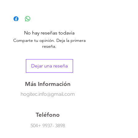
Organiza tus tarjetas de presentación con
estilo. Este soporte de madera con detalles
metálicos es ideal para escritorios en casa u
oficina, aportando un toque natural y
No hay reseñas todavía
elegante.
Comparte tu opinión. Deja la primera
reseña.
Dejar una reseña
Más Información
hogitec.info@gmail.com
Teléfono
504+
9937- 3898