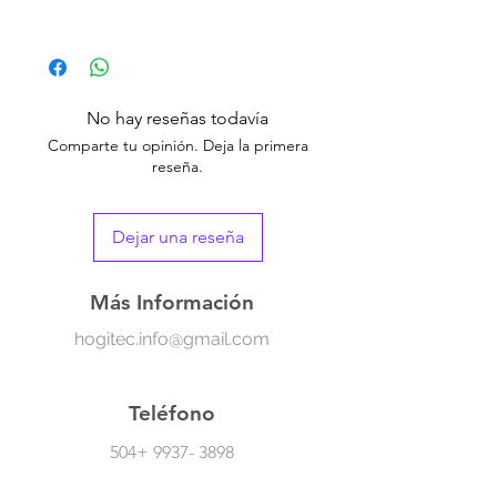
Esta recortadora inalámbrica cuenta con una
cuchilla ajustable para ofrecer versatilidad
en la longitud y estilo del corte de cabello.
La característica inalámbrica proporciona
No hay reseñas todavía
comodidad y libertad de movimiento
Comparte tu opinión. Deja la primera
durante el proceso de corte.
reseña.
-Inalámbrico
-10 velocidades
Dejar una reseña
-Cuchilla ajustable
-Diseño ergonómico
Más Información
hogitec.info@gmail.com
Teléfono
504+
9937- 3898