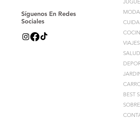
JUGUE
MODA
Síguenos En Redes
Sociales
CUIDA
COCI
VIAJES
SALUD
DEPOR
JARDI
CARR
BEST 
SOBRE
CONT