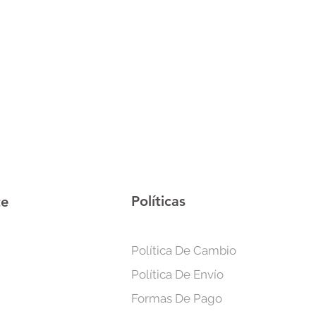
rigeradoras, planchas de ropa,
 calentadores etc.
Políticas
te
Política De Cambio
Política De Envío
Formas De Pago