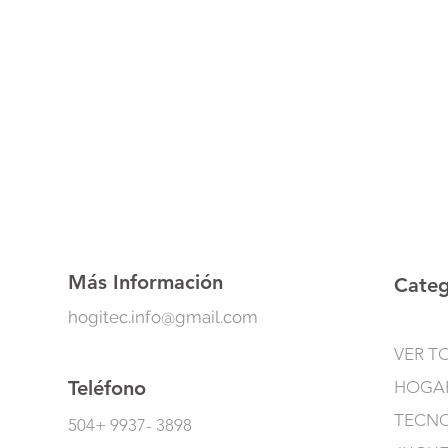
Más Información
Categ
hogitec.info@gmail.com
VER T
Teléfono
HOGA
TECN
504+ 9937- 3898