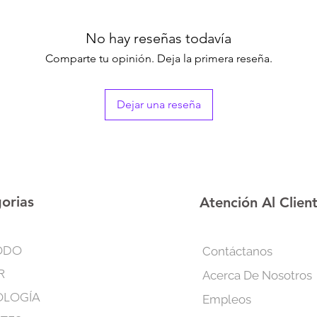
hornos, lavadora, ref
secadora de cabello,
No hay reseñas todavía
Comparte tu opinión. Deja la primera reseña.
Dejar una reseña
orias
Atención Al Clien
ODO
Contáctanos
R
Acerca De Nosotros
OLOGÍA
Empleos