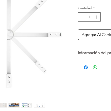
Cantidad
*
Agregar Al Carri
Información del p
Regleta extensible 
extensible de 56 a 8
acceder fácilmente a 
forma horizontal o ver
Ideal para escritorio
exteriores, combina 
espacio.
Esta regleta está di
electrónicos de baj
electrodomésticos d