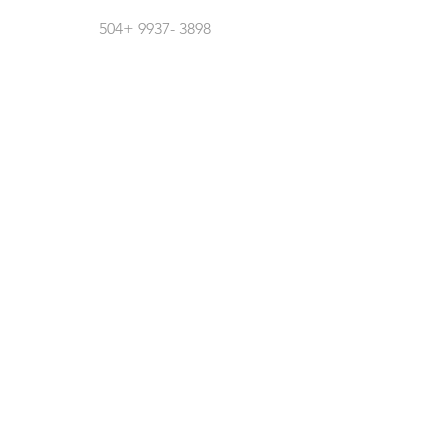
504+
9937- 3898
Síguenos En Redes Sociales
Atención Al Cliente
Contáctanos
Acerca De Nosotros
Empleos
Políticas
Política De Cambio
Política De Envío
Formas De Pago