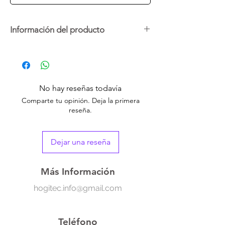
Información del producto
Disfruta de la belleza de Positano mientras
juegas con este rompecabezas de 1000
piezas. Diseñado para educar y desestresar,
cada pieza cuenta con un sistema de
No hay reseñas todavía
partición en la parte posterior que facilita el
Comparte tu opinión. Deja la primera
ensamblaje. Ideal para compartir momentos
reseña.
de calidad en familia o con amigos.
Dejar una reseña
Más Información
hogitec.info@gmail.com
Teléfono