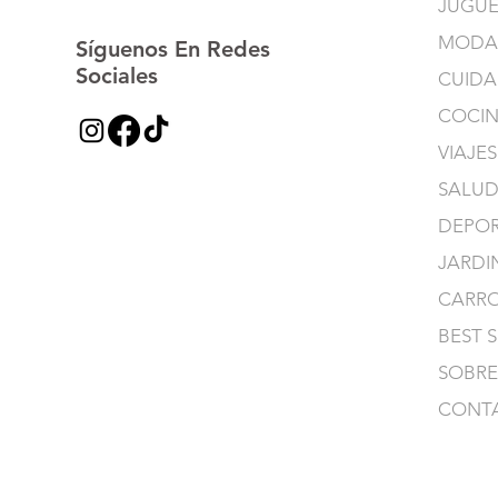
JUGUE
MODA
Síguenos En Redes
Sociales
CUIDA
COCI
VIAJES
SALUD
DEPOR
JARDI
CARR
BEST 
SOBRE
CONT