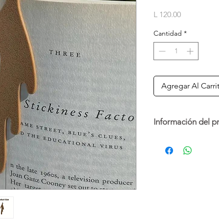
Precio
L 120.00
Cantidad
*
Agregar Al Carri
Información del p
Un regalo único para 
café. Esta hecho con
derramado, mejorando
toque de estilo y dive