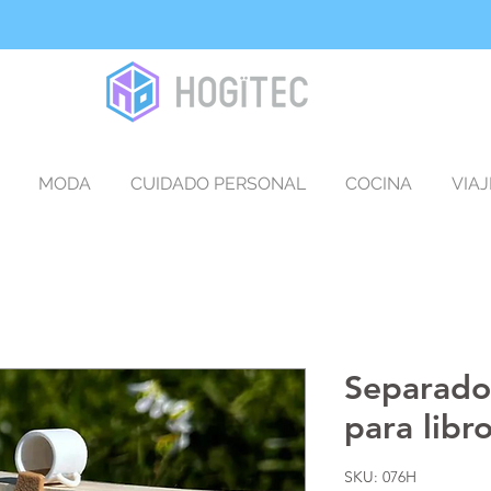
MODA
CUIDADO PERSONAL
COCINA
VIAJ
Separado
para libr
SKU: 076H