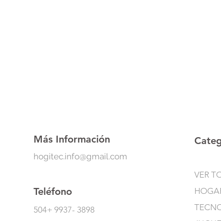
Más Información
Categ
hogitec.info@gmail.com
VER T
Teléfono
HOGA
TECN
504+ 9937- 3898