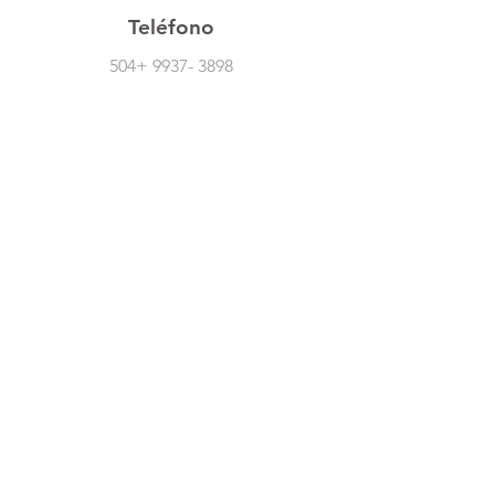
Teléfono
504+
9937- 3898
Síguenos En Redes Sociales
Atención Al Cliente
Contáctanos
Acerca De Nosotros
Empleos
Políticas
Política De Cambio
Política De Envío
Formas De Pago