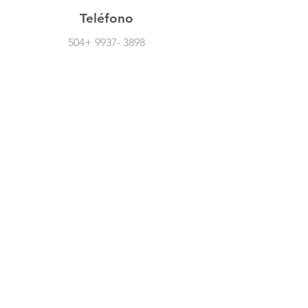
Teléfono
504+
9937- 3898
Síguenos En Redes Sociales
Atención Al Cliente
Contáctanos
Acerca De Nosotros
Empleos
Políticas
Política De Cambio
Política De Envío
Formas De Pago