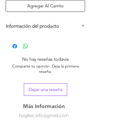
Agregar Al Carrito
Información del producto
Mantén tu soda siempre fresca con este
tapón reutilizable. Su diseño inflable crea un
sello hermético que conserva el gas, evita
derrames y protege de polvo o suciedad.
No hay reseñas todavía
Ideal para botellas de refresco, jugo y otras
Comparte tu opinión. Deja la primera
bebidas carbonatadas.
reseña.
Dejar una reseña
Más Información
hogitec.info@gmail.com