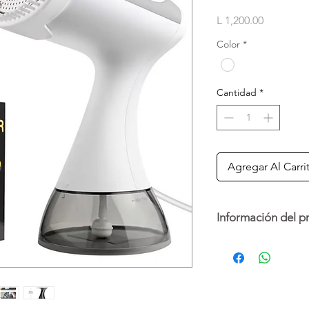
Precio
L 1,200.00
Color
*
Cantidad
*
Agregar Al Carri
Información del p
Este vaporizador de r
prendas en solo 20 s
emisión de vapor. C
300 ml (10.14oz) y un
hace seguro para tod