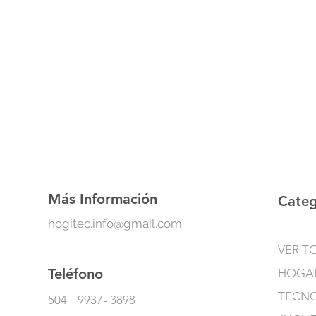
Más Información
Categ
hogitec.info@gmail.com
VER T
Teléfono
HOGA
TECN
504+ 9937- 3898