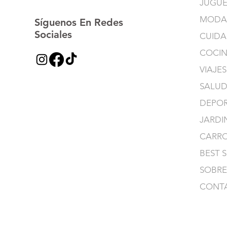
JUGUE
MODA
Síguenos En Redes
Sociales
CUIDA
COCI
VIAJES
SALUD
DEPOR
JARDI
CARR
BEST 
SOBRE
CONT