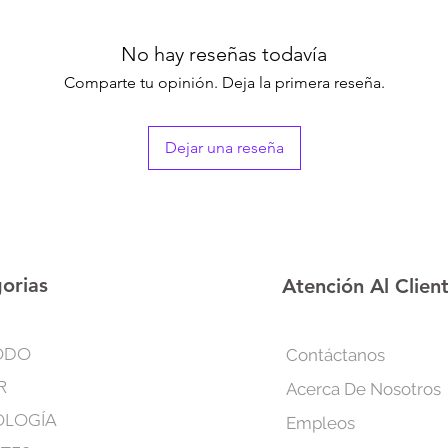
Compatible con enchu
No hay reseñas todavía
Comparte tu opinión. Deja la primera reseña.
Dejar una reseña
orias
Atención Al Clien
ODO
Contáctanos
R
Acerca De Nosotros
OLOGÍA
Empleos