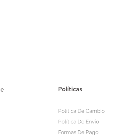
fe US y voltaje de 110V.
Políticas
te
Política De Cambio
Política De Envío
Formas De Pago